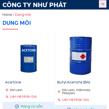
CÔNG TY NHƯ PHÁT
Home
/ Dung môi
DUNG MÔI
Acetone
Butyl Acetate (BA)
Đài Loan
Đài Loan, Indonesia,
Malaysia
Liên Hệ Nhận Giá
Liên Hệ Nhận Giá
Hàng có sẵn