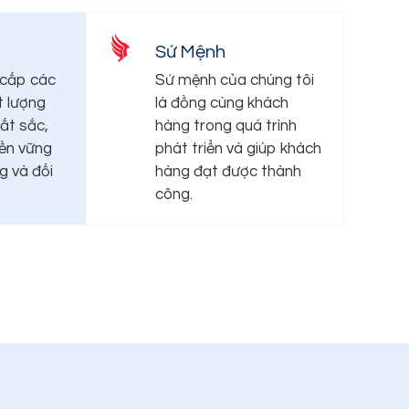
Sứ Mệnh
 cấp các
Sứ mệnh của chúng tôi
 lượng
là đồng cùng khách
uất sắc,
hàng trong quá trình
bền vững
phát triển và giúp khách
g và đối
hàng đạt được thành
công.