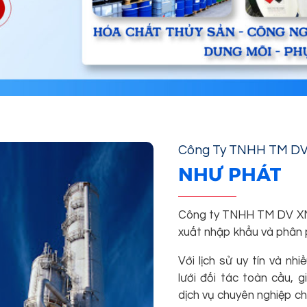
Công Ty TNHH TM D
NHƯ PHÁT
Công ty TNHH TM DV XNK
xuất nhập khẩu và phân 
Với lịch sử uy tín và n
lưới đối tác toàn cầu,
dịch vụ chuyên nghiệp c