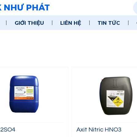
K NHƯ PHÁT
GIỚI THIỆU
LIÊN HỆ
TIN TỨC
H2SO4
Axit Nitric HNO3