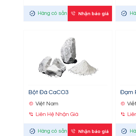
Hàng có sẵn
Nhận báo giá
Hà
Bột Đá CaCO3
Đạm 
Việt Nam
Viế
Liên Hệ Nhận Giá
Liê
Hàng có sẵn
Nhận báo giá
Hà