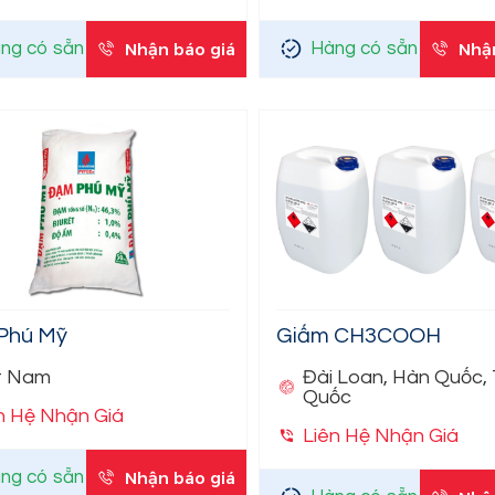
ng có sẵn
Nhận báo giá
Hàng có sẵn
Nhậ
Phú Mỹ
Giấm CH3COOH
t Nam
Đài Loan, Hàn Quốc,
Quốc
n Hệ Nhận Giá
Liên Hệ Nhận Giá
ng có sẵn
Nhận báo giá