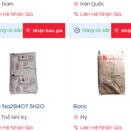
t Nam
Hàn Quốc
n Hệ Nhận Giá
Liên Hệ Nhận Giá
ng có sẵn
Nhận báo giá
Hàng có sẵn
Nhậ
x Na2B4O7.5H2O
Boric
 Thổ Nhĩ Kỳ
Mỹ
n Hệ Nhận Giá
Liên Hệ Nhận Giá