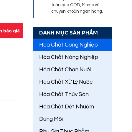
toán qua COD, Momo và
chuyển khoản ngân hàng.
n báo giá
DANH MỤC SẢN PHẨM
Hóa Chất Công Nghiệp
Hóa Chất Nông Nghiệp
Hóa Chất Chăn Nuôi
Hóa Chất Xử Lý Nước
Hóa Chất Thủy Sản
Hóa Chất Dệt Nhuộm
Dung Môi
Phụ Gia Thực Phẩm