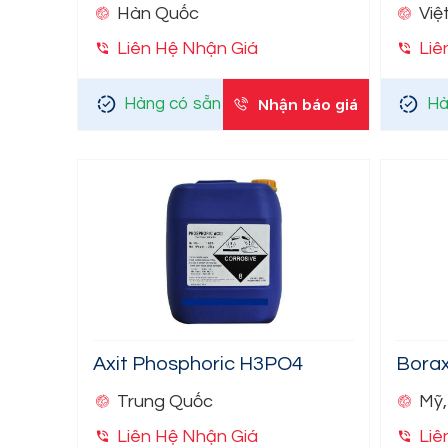
Hàn Quốc
Việ
Liên Hệ Nhận Giá
Liê
Hàng có sẵn
Nhận báo giá
Hà
Axit Phosphoric H3PO4
Bora
Trung Quốc
Mỹ,
Liên Hệ Nhận Giá
Liê