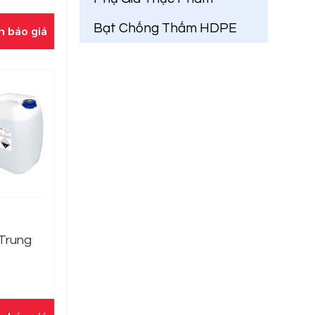
Bạt Chống Thấm HDPE
n báo giá
 Trung