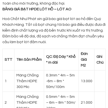
toàn cho môi trường, không độc hại.
BẢNG GIÁ BẠT HPDE LÓT HỒ – LÓT AO
Hoá Chất Như Phát xin gửi báo giá bạt lót ao hồ đến Quý
Khách Hàng. Tất cả bạt chúng tôi báo giá điều được đưa đi
kiểm định chất lượng và độ bền trước khi xuất ra thị trường.
Đảm bảo về độ dai, độ sạch và chống thấm đạt chuẩn yêu
cầu làm bạt lót đầm nuôi.
Đơn
QC: Độ Dày * Khổ
Ghi
STT
Tên Sản Phẩm
Giá
* m dài
Chú
M2
Màng Chống
0.3mm * 4m – 5m
1
Thấm HDPE
-6m – 8m *
13.000
300 Mic
50m/100m
Màng Chống
0.5mm * 4m – 5m
2
Thấm HDPE
– 6m – 8m * 50m/
21.000