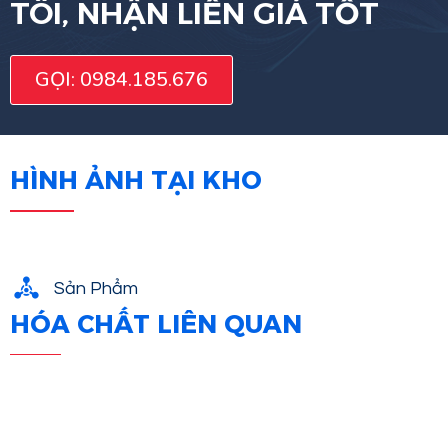
TÔI, NHẬN LIỀN GIÁ TỐT
GỌI: 0984.185.676
HÌNH ẢNH TẠI KHO
Sản Phẩm
HÓA CHẤT LIÊN QUAN