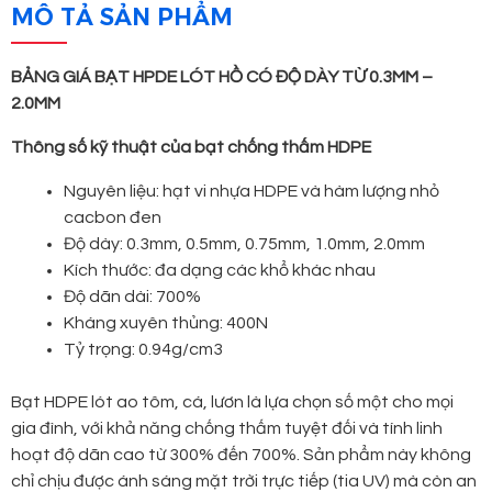
MÔ TẢ SẢN PHẨM
BẢNG GIÁ BẠT HPDE LÓT HỒ CÓ ĐỘ DÀY TỪ 0.3MM –
2.0MM
Thông số kỹ thuật của bạt chống thấm HDPE
Nguyên liệu: hạt vi nhựa HDPE và hàm lượng nhỏ
cacbon đen
Độ dày: 0.3mm, 0.5mm, 0.75mm, 1.0mm, 2.0mm
Kích thước: đa dạng các khổ khác nhau
Độ dãn dài: 700%
Kháng xuyên thủng: 400N
Tỷ trọng: 0.94g/cm3
Bạt HDPE lót ao tôm, cá, lươn là lựa chọn số một cho mọi
gia đình, với khả năng chống thấm tuyệt đối và tính linh
hoạt độ dãn cao từ 300% đến 700%. Sản phẩm này không
chỉ chịu được ánh sáng mặt trời trực tiếp (tia UV) mà còn an