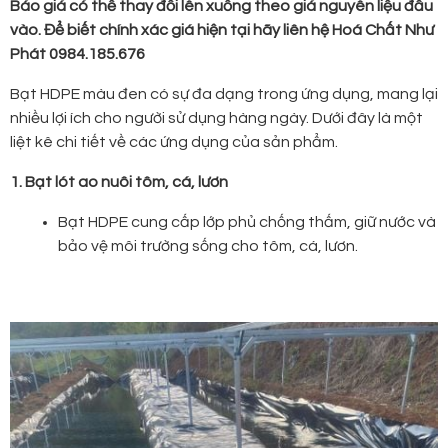
Báo giá có thể thay đổi lên xuống theo giá nguyên liệu đầu
vào. Để biết chính xác giá hiện tại hãy liên hệ
Hoá Chất Như
Phát 0984.185.676
Bạt HDPE màu đen có sự đa dạng trong ứng dụng, mang lại
nhiều lợi ích cho người sử dụng hàng ngày. Dưới đây là một
liệt kê chi tiết về các ứng dụng của sản phẩm.
1. Bạt lót ao nuôi tôm, cá, lươn
Bạt HDPE cung cấp lớp phủ chống thấm, giữ nước và
bảo vệ môi trường sống cho tôm, cá, lươn.