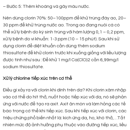
– Bước 5: Thêm khoáng và gây màu nước.
Nên dùng clorin 70%: 50–100ppm để khử trùng đáy ao, 20–
30 ppm để khử trùng nước ao. Trong ao đang nuôi cá có
thể xử lý bệnh do ký sinh trùng với hàm lượng 0,1 – 0,2 ppm,
xử lý bệnh do vi khuẩn: 1-3 ppm (10 – 15 phút). Sau khi sử
dụng clorin để diệt khuẩn cần dùng thêm sodium
thiosulfate để khử clorin trước khi xuống giống với liều lượng
được tính như sau : Để khử 1 mg/l Ca(ClO)2 cần 6,99mg/l
sodium thiosulfate.
Xử lý chlorine tiếp xúc trên cơ thể
Điều gì xảy ra với clorin khi dính trên da? Khi clorin xâm nhập
vào cơ thể do hít thở, nuốt hoặc tiếp xúc với da, nó sẽ phản
ứng với nước để tạo ra axit. Axit ăn mòn và làm hỏng các tế
bào trong cơ thể khi tiếp xúc. Sau khi tiếp xúc với clorin, các
triệu chứng phổ biến nhất là: kích ứng da, ho, khó thở,…Tất
nhiên mức độ ảnh hưởng phụ thuộc vào đường tiếp xúc, liều