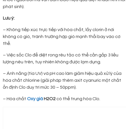
phát sinh).
Lưu ý:
– Không tiếp xúc trực tiếp với hóa chất, lấy clorin ở nơi
không có gió, tránh trường hợp gió mạnh thổi bay vào cơ
thể.
– Việc sốc Clo để diệt rong rêu tảo có thể cần gấp 3 liều
lượng nêu trên, tuy nhiên không được lạm dụng.
– Ánh nắng (tia UV) và pH cao làm giảm hiệu quả xử lý của
hóa chất chlorine (giải pháp thêm axit cyanuric một chất
ổn định Clo duy trì mức 30 – 50ppm).
– Hóa chất
Oxy già
H2O2
có thể trung hòa Clo.