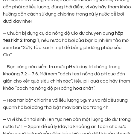
cần phải có liều lượng, đúng thời điểm, vì vậy hãy tham khảo
hướng dẫn cách sử dụng chlorine trong xử lý nước bể bơi
dưới đây nhé!
– Chuẩn bị dụng cụ đo nồng độ Clo dư chuyên dụng
hộp
test kit 2 trong 1
, nếu nước hồ bơi của bạn bị nhiễm tảo mời
xem bài “Xử lý tảo xanh triệt để bằng phương pháp sốc
Clo”.
– Bạn cũng nên kiểm tra mức pH và duy trì chúng trong
khoảng 7.2 – 7.6. Mời xem “cách test nồng độ pH cực đơn
giản cho kết quả siêu chính xác”. Nếu pH quá cao hãy tham
khảo “cách hạ nồng độ pH bằng hóa chất”.
– Hòa tan bột chlorine với liều lượng 5g/m3 và rải đều xung
quanh hồ bơi đồng thời bật máy bơm lọc trong 4h.
– Vì vi khuẩn tái sinh liên tục nên cần một lượng clo dư trong
nước từ 1 – 3ppm để xử lý (đây là khoảng an toàn cho sức
khỏe người bơi mà vẫn đảm bảo hiệu quả diệt khuẩn khi mới