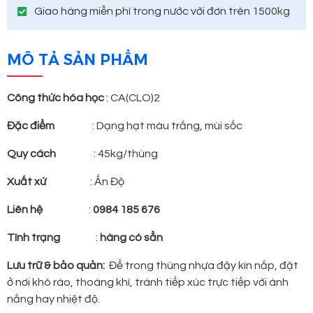
Giao hàng miễn phí trong nước với đơn trên 1500kg
MÔ TẢ SẢN PHẨM
Công thức hóa học
: CA(CLO)2
Đặc điểm
: Dạng hạt màu trắng, mùi sốc
Quy cách
: 45kg/thùng
Xuất xứ
: Ấn Độ
Liên hệ
:
0984 185 676
Tình trạng
:
hàng có sẳn
Lưu trữ & bảo quản:
Để trong thùng nhựa đậy kín nắp, đặt
ở nơi khô ráo, thoáng khí, tránh tiếp xúc trực tiếp với ánh
nắng hay nhiệt độ.