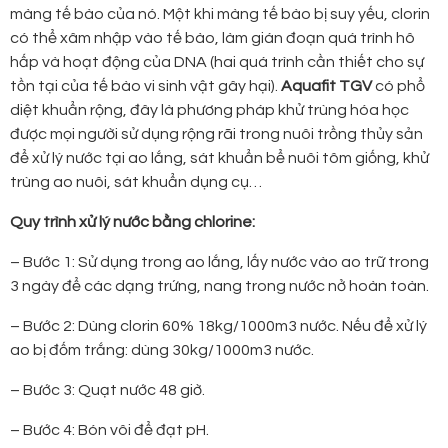
màng tế bào của nó. Một khi màng tế bào bị suy yếu, clorin
có thể xâm nhập vào tế bào, làm gián đoạn quá trình hô
hấp và hoạt động của DNA (hai quá trình cần thiết cho sự
tồn tại của tế bào vi sinh vật gây hại).
Aquafit TGV
có phổ
diệt khuẩn rộng, đây là phương pháp khử trùng hóa học
được mọi người sử dụng rộng rãi trong nuôi trồng thủy sản
để xử lý nước tại ao lắng, sát khuẩn bể nuôi tôm giống, khử
trùng ao nuôi, sát khuẩn dụng cụ…
Quy trình xử lý nước bằng chlorine:
– Bước 1: Sử dụng trong ao lắng, lấy nước vào ao trữ trong
3 ngày để các dạng trứng, nang trong nước nở hoàn toàn.
– Bước 2: Dùng clorin 60% 18kg/1000m3 nước. Nếu để xử lý
ao bị đốm trắng: dùng 30kg/1000m3 nước.
– Bước 3: Quạt nước 48 giờ.
– Bước 4: Bón vôi để đạt pH.