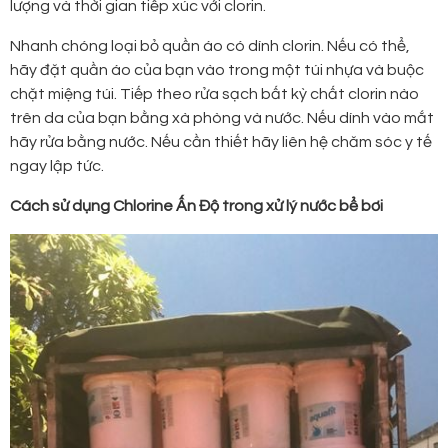
lượng và thời gian tiếp xúc với clorin.
Nhanh chóng loại bỏ quần áo có dính clorin. Nếu có thể,
hãy đặt quần áo của bạn vào trong một túi nhựa và buộc
chặt miệng túi. Tiếp theo rửa sạch bất kỳ chất clorin nào
trên da của bạn bằng xà phòng và nước. Nếu dính vào mắt
hãy rửa bằng nước. Nếu cần thiết hãy liên hệ chăm sóc y tế
ngay lập tức.
Cách sử dụng Chlorine Ấn Độ trong xử lý nước bể bơi