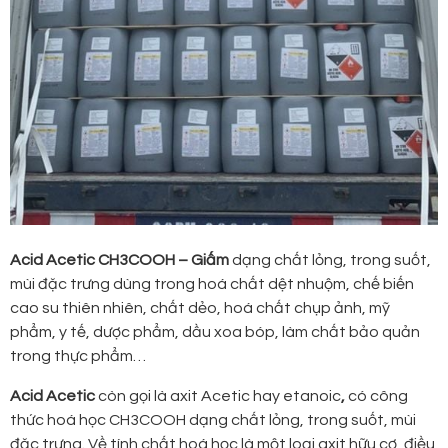
Acid Acetic CH3COOH – Giấm
dạng chất lỏng, trong suốt,
mùi đặc trưng dùng trong hoá chất dệt nhuộm, chế biến
cao su thiên nhiên, chất dẻo, hoá chất chụp ảnh, mỹ
phẩm, y tế, dược phẩm, dầu xoa bóp, làm chất bảo quản
trong thực phẩm…
Acid Acetic
còn gọi là axit Acetic hay
etanoic
,
có công
thức hoá học CH3COOH dạng chất lỏng, trong suốt, mùi
đặc trưng. Về tính chất hoá học là một loại axit hữu cơ, điều