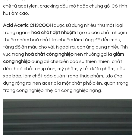
chế từ acetylen, cracking dầu mỏ hoặc chưng gỗ. Có tính
hút ẩm cao.
Acid Acetic CH3COOH
được sử dụng nhiều như một loại
trong ngành
hoá chất dệt nhuộm
tạo ra các chất nhuộm
thuộc nhóm hoá chất trợ nhuộm làm tăng độ đều màu,
tăng độ ăn màu cho vải. Ngoài ra, còn ứng dụng nhiều lĩnh
vực trong
hoá chất công nghiệp
nên thường gọi là
giấm
công nghiệp
dùng để chế biến cao su thiên nhiên, chất
dẻo, hoá chất chụp ảnh, mỹ phẩm, y tế, dược phẩm, dầu
xoa bóp, làm chất bảo quản trong thực phẩm…do ứng
dụng rộng rãi nên acetic là một chất phổ biến, quan trọng
trong công nghiệp nhẹ lẫn công nghiệp nặng.