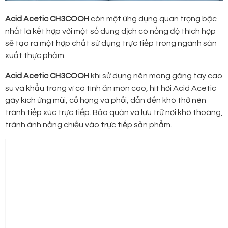
Acid Acetic CH3COOH
còn một ứng dụng quan trọng bậc
nhất là kết hợp với một số dung dịch có nồng độ thích hợp
sẽ tạo ra một hợp chất sử dụng trực tiếp trong ngành sản
xuất thực phẩm.
Acid Acetic CH3COOH
khi sử dụng nên mang găng tay cao
su và khẩu trang vì có tính ăn mòn cao, hít hơi Acid Acetic
gây kích ứng mũi, cổ họng và phổi, dẫn đến khó thở nên
tránh tiếp xúc trực tiếp. Bảo quản và lưu trữ nơi khô thoáng,
tránh ánh nắng chiếu vào trực tiếp sản phẩm.