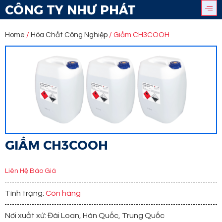
CÔNG TY NHƯ PHÁT
Home
/
Hóa Chất Công Nghiệp
/ Giấm CH3COOH
GIẤM CH3COOH
Liên Hệ Báo Giá
Tình trạng:
Còn hàng
Nơi xuất xứ: Đài Loan, Hàn Quốc, Trung Quốc