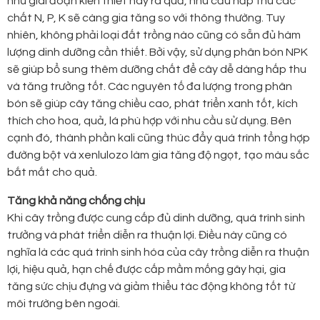
như giai đoạn kiến thiết hay ra quả, nhu cầu hấp thu các
chất N, P, K sẽ càng gia tăng so với thông thường. Tuy
nhiên, không phải loại đất trồng nào cũng có sẵn đủ hàm
lượng dinh dưỡng cần thiết. Bởi vậy, sử dụng phân bón NPK
sẽ giúp bổ sung thêm dưỡng chất để cây dễ dàng hấp thu
và tăng trưởng tốt. Các nguyên tố đa lượng trong phân
bón sẽ giúp cây tăng chiều cao, phát triển xanh tốt, kích
thích cho hoa, quả, lá phù hợp với nhu cầu sử dụng. Bên
cạnh đó, thành phần kali cũng thúc đẩy quá trình tổng hợp
đường bột và xenlulozo làm gia tăng độ ngọt, tạo màu sắc
bắt mắt cho quả.
Tăng khả năng chống chịu
Khi cây trồng được cung cấp đủ dinh dưỡng, quá trình sinh
trưởng và phát triển diễn ra thuận lợi. Điều này cũng có
nghĩa là các quá trình sinh hóa của cây trồng diễn ra thuận
lợi, hiệu quả, hạn chế được cấp mầm mống gây hại, gia
tăng sức chịu đựng và giảm thiểu tác động không tốt từ
môi trường bên ngoài.