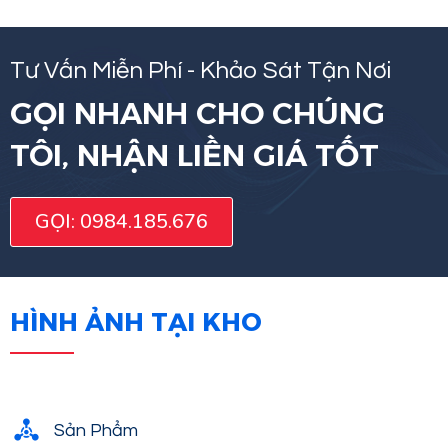
Tư Vấn Miễn Phí - Khảo Sát Tận Nơi
GỌI NHANH CHO CHÚNG
TÔI, NHẬN LIỀN GIÁ TỐT
GỌI: 0984.185.676
HÌNH ẢNH TẠI KHO
Sản Phẩm