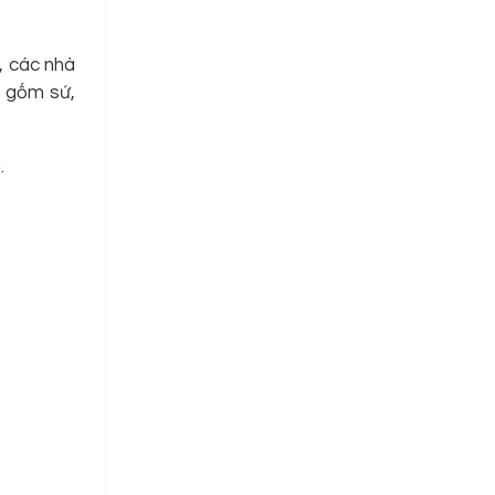
, các nhà
h gốm sứ,
.