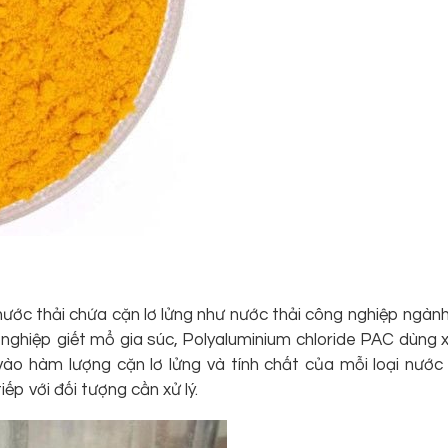
nước thải chứa cặn lơ lửng như nước thải công nghiệp ngàn
 nghiệp giết mổ gia súc, Polyaluminium chloride PAC dùng x
ào hàm lượng cặn lơ lửng và tính chất của mỗi loại nước t
ếp với đối tượng cần xử lý.