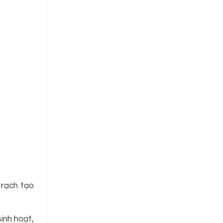
 rạch tạo
inh hoạt,