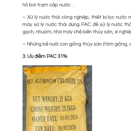
hồ bơi trạm cấp nước…
– Xử lý nước thải công nghiệp, thiết bị lọc nướ
máy xử lý nước thải dùng PAC để xử lý nước th
gạch, nhuộm, nhà máy chế biến thủy sản, xí nghiệp
– Những bể nuôi con giống thủy sản (tôm giống, 
3. Ưu điểm PAC 31%