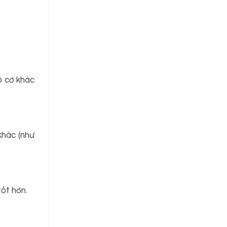
ô cơ khác
khác (như
tốt hơn.