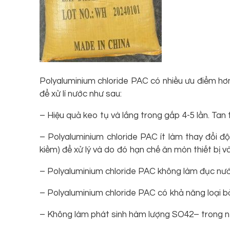
Polyaluminium chloride PAC có nhiều ưu điểm hơn
để xử lí nước như sau:
– Hiệu quả keo tụ và lắng trong gấp 4-5 lần. Tan
– Polyaluminium chloride PAC ít làm thay đổi 
kiềm) để xử lý và do đó hạn chế ăn mòn thiết bị và
– Polyaluminium chloride PAC không làm đục nước
– Polyaluminium chloride PAC có khả năng loại b
– Không làm phát sinh hàm lượng SO42– trong nước t