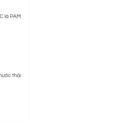
AC là PAM
 nước thải