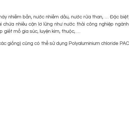
c máy nhiễm bẩn, nước nhiễm dầu, nước rửa than, … Đặc biệt
ải chứa nhiều cặn lơ lửng như nước thải công nghiệp ngàn
 giết mổ gia súc, luyện kim, thuộc, …
các giống) cũng có thể sử dụng Polyaluminium chloride PAC