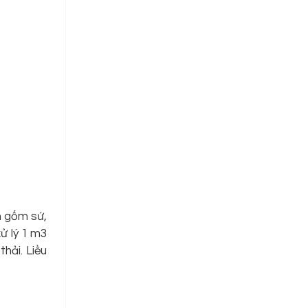
h gốm sứ,
ử lý 1 m3
hải. Liều