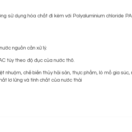
hường sử dụng hóa chất đi kèm với Polyaluminium chloride P
nước nguồn cần xử lý.
PAC tùy theo độ đục của nước thô.
dệt nhuộm, chế biến thủy hải sản, thực phẩm, lò mổ gia súc,
ất lơ lửng và tính chất của nước thải