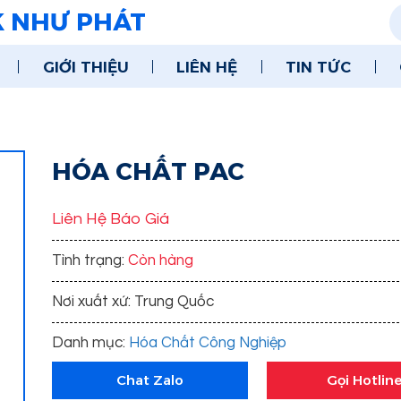
K NHƯ PHÁT
GIỚI THIỆU
LIÊN HỆ
TIN TỨC
HÓA CHẤT PAC
Liên Hệ Báo Giá
Tình trạng:
Còn hàng
Nơi xuất xứ: Trung Quốc
Danh mục:
Hóa Chất Công Nghiệp
Chat Zalo
Gọi Hotlin