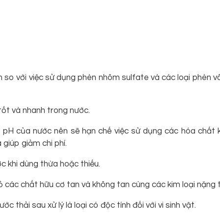
 so với việc sử dụng phèn nhôm sulfate và các loại phèn v
 tốt và nhanh trong nước.
độ pH của nước nên sẽ hạn chế việc sử dụng các hóa chất 
 giúp giảm chi phí.
 khi dùng thừa hoặc thiếu.
ỏ các chất hữu cơ tan và không tan cùng các kim loại nặng 
hải sau xử lý là loại có độc tính đối với vi sinh vật.