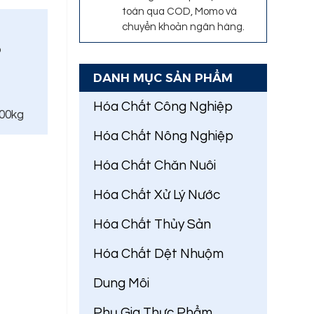
toán qua COD, Momo và
chuyển khoản ngân hàng.
o
DANH MỤC SẢN PHẨM
Hóa Chất Công Nghiệp
500kg
Hóa Chất Nông Nghiệp
Hóa Chất Chăn Nuôi
Hóa Chất Xử Lý Nước
Hóa Chất Thủy Sản
Hóa Chất Dệt Nhuộm
Dung Môi
Phụ Gia Thực Phẩm