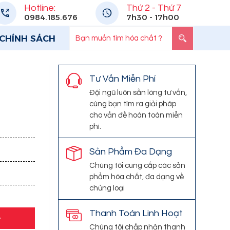
Hotline:
Thứ 2 - Thứ 7
0984.185.676
7h30 - 17h00
CHÍNH SÁCH
Tư Vấn Miễn Phí
Đội ngũ luôn sẵn lòng tư vấn,
cùng bạn tìm ra giải pháp
cho vấn đề hoàn toàn miễn
phí.
Sản Phẩm Đa Dạng
Chúng tôi cung cấp các sản
phẩm hóa chất, đa dạng về
chủng loại
Thanh Toán Linh Hoạt
e
Chúng tôi chấp nhận thanh