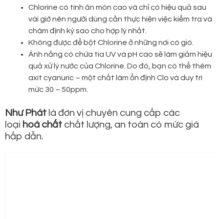
Chlorine có tính ăn mòn cao và chỉ có hiệu quả sau
vài giờ nên người dùng cần thực hiện việc kiểm tra và
châm định kỳ sao cho hợp lý nhất.
Không được để bột Chlorine ở những nơi có gió.
Ánh nắng có chứa tia UV và pH cao sẽ làm giảm hiệu
quả xử lý nước của Chlorine. Do đó, bạn có thể thêm
axit cyanuric – một chất làm ổn định Clo và duy trì
mức 30 – 50ppm.
Như Phát
là đơn vị chuyên cung cấp các
loại
hoá chất
chất lượng, an toàn có mức giá
hấp dẫn.