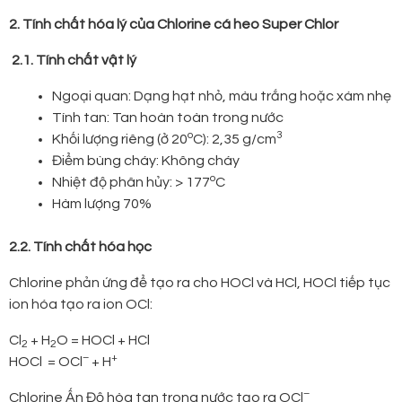
2. Tính chất hóa lý của Chlorine cá heo Super Chlor
2.1. Tính chất vật lý
Ngoại quan: Dạng hạt nhỏ, màu trắng hoặc xám nhẹ
Tính tan: Tan hoàn toàn trong nước
o
3
Khối lượng riêng (ở 20
C): 2,35 g/cm
Điểm bùng cháy: Không cháy
o
Nhiệt độ phân hủy: > 177
C
Hàm lượng 70%
2.2. Tính chất hóa học
Chlorine phản ứng để tạo ra cho HOCl và HCl, HOCl tiếp tục
ion hóa tạo ra ion OCl:
Cl
+ H
O = HOCl + HCl
2
2
–
+
HOCl = OCl
+ H
–
Chlorine Ấn Độ hòa tan trong nước tạo ra OCl