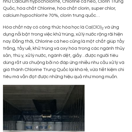
như Calcium hypocholorite, Chlorine cá heo, Clorin Trung
Quốc, hóa chất Chlorine, hóa chất clorin, super chlor,
calcium hypochlorite 70%, clorin trung quốc…
Hóa chất này có công thức hóa học là Ca(ClO)
và ứng
2
dụng nổi bật trong việc khử trùng, xử lý nước rộng rãi hiện
nay. Đồng thời, Chlorine cá heo cũng là một chất giúp tẩy
trắng, tẩy uế, khử trùng và oxy hóa trong các ngành thủy
sản, thú y, xử lý nước, ngành dệt, giấy…được người tiêu
dùng rất ưa chuộng bởi nó đáp ứng nhiều nhu cầu xử lý và
giá thành Chlorine Trung Quốc lại khá rẻ, vừa tiết kiệm chi
tiêu mà vẫn đạt được những hiệu quả như mong muốn.