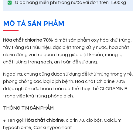
Giao hàng miễn phí trong nước với đơn trên 1500kg
MÔ TẢ SẢN PHẨM
Hóa chất chlorine 70%
là một sản phẩm oxy hóa khử trùng,
tẩy trắng rất hữu hiệu, đặc biệt trong xử lý nước, hóa chất
clorin đóng vai trò quan trọng giúp diệt khuẩn, mang lại
chất lượng trong sạch, an toàn để sử dụng.
Ngoài ra, chúng cũng được sử dụng để khử trùng trong y tế,
phòng chống các loại dịch bệnh. Hóa chất Chlorine 70%
được nghiên cứu hoàn toàn có thể thay thế CLORAMIN B
trong việc khử trùng phòng dịch.
THÔNG TIN SẢN PHẨM
+ Tên gọi:
Hóa chất chlorine
, clorin 70, clo bột, Calcium
hypochlorite, Canxi hypochlorit