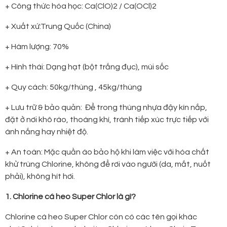
+ Công thức hóa học: Ca(ClO)2 / Ca(OCl)2
+ Xuất xứ:Trung Quốc (China)
+ Hàm lượng: 70%
+ Hình thái: Dạng hạt (bột trắng đục), mùi sốc
+ Quy cách: 50kg/thùng , 45kg/thùng
+ Lưu trữ & bảo quản: Để trong thùng nhựa đậy kín nắp,
đặt ở nơi khô ráo, thoáng khí, tránh tiếp xúc trực tiếp với
ánh nắng hay nhiệt độ.
+ An toàn: Mặc quần áo bảo hộ khi làm việc với hóa chất
khử trùng Chlorine, không để rơi vào người (da, mắt, nuốt
phải), không hít hơi.
1. Chlorine cá heo Super Chlor là gì?
Chlorine cá heo Super Chlor còn có các tên gọi khác