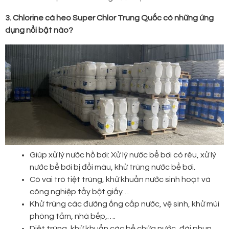
3. Chlorine cá heo Super Chlor Trung Quốc có những ứng
dụng nổi bật nào?
Giúp xử lý nước hồ bơi: Xử lý nước bể bơi có rêu, xử lý
nước bể bơi bị đổi màu, khử trùng nước bể bơi.
Có vai trò tiệt trùng, khử khuẩn nước sinh hoạt và
công nghiệp tẩy bột giấy…
Khử trùng các đường ống cấp nước, vệ sinh, khử mùi
phòng tắm, nhà bếp,….
Diệt trùng, khử khuẩn các bể chứa nước, đài phun