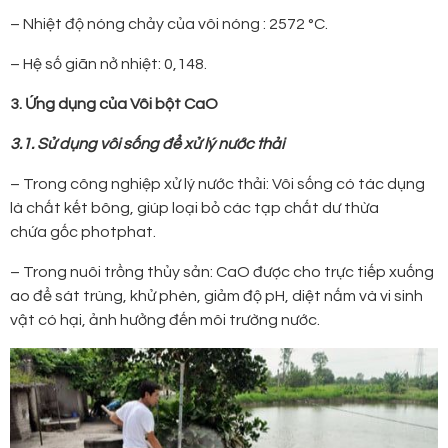
– Nhiệt độ nóng chảy của vôi nóng : 2572 °C.
– Hệ số giãn nở nhiệt: 0,148.
3. Ứng dụng của Vôi bột CaO
3.1. Sử dụng vôi sống để xử lý nước thải
– Trong công nghiệp xử lý nước thải: Vôi sống có tác dụng
là chất kết bông, giúp loại bỏ các tạp chất dư thừa
chứa gốc photphat.
– Trong nuôi trồng thủy sản: CaO được cho trực tiếp xuống
ao để sát trùng, khử phèn, giảm độ pH, diệt nấm và vi sinh
vật có hại, ảnh hưởng đến môi trường nước.