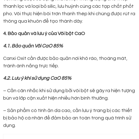
thanh lọc và loại bỏ silic, lưu huỳnh cùng các tạp chất phốt
pho. Vôi thực hiện bôi trơn thanh thép khi chúng được rút ra
thông qua khuôn để tạo thành dây.
4. Bảo quản và lưu ý của Vôi bột CaO
4.1. Bảo quản Vôi CaO 85%
Canxi Oxit cần được bảo quản nơi khô ráo, thoáng mát,
tránh ánh nắng trực tiếp.
4.2. Lưu ý khi sử dụng CaO 85%
– Cần cân nhắc khi sử dụng bởi vôi bột sẽ gây ra hiện tượng
bùn và lớp cặn xuất hiện nhiều hơn bình thường.
– Sản phẩm có tính ăn da cao, cần lưu ý trang bị các thiết
bị bảo hộ cá nhân để đảm bảo an toàn trong quá trình sử
dụng.