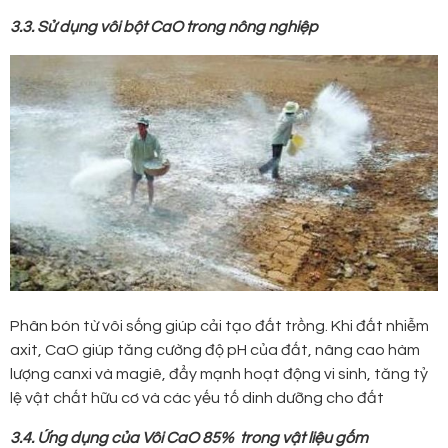
3.3. Sử dụng vôi bột CaO trong nông nghiệp
Phân bón từ vôi sống giúp cải tạo đất trồng. Khi đất nhiễm
axit, CaO giúp tăng cường độ pH của đất, nâng cao hàm
lượng canxi và magiê, đẩy mạnh hoạt động vi sinh, tăng tỷ
lệ vật chất hữu cơ và các yếu tố dinh dưỡng cho đất
3.4. Ứng dụng của Vôi CaO 85% trong vật liệu gốm