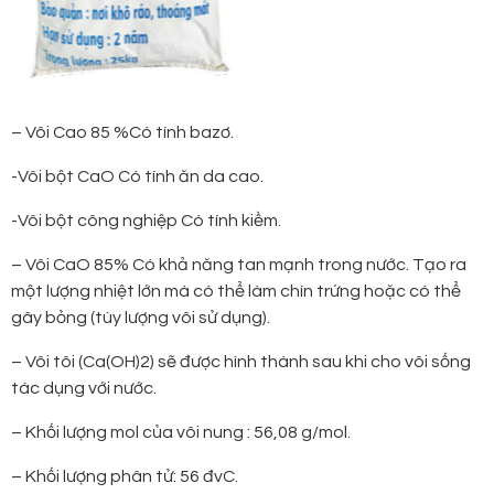
– Vôi Cao 85 %Có tính bazơ.
-Vôi bột CaO Có tính ăn da cao.
-Vôi bột công nghiệp Có tính kiềm.
– Vôi CaO 85% Có khả năng tan mạnh trong nước. Tạo ra
một lượng nhiệt lớn mà có thể làm chín trứng hoặc có thể
gây bỏng (tùy lượng vôi sử dụng).
– Vôi tôi (Ca(OH)2) sẽ được hình thành sau khi cho vôi sống
tác dụng với nước.
– Khối lượng mol của vôi nung : 56,08 g/mol.
– Khối lượng phân tử: 56 đvC.