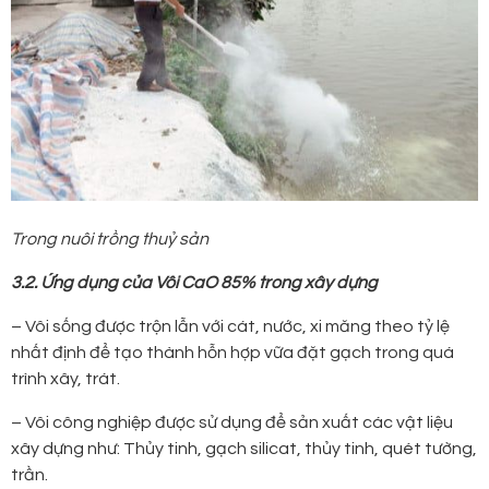
Trong nuôi trồng thuỷ sản
3.2. Ứng dụng của Vôi CaO 85% trong xây dựng
– Vôi sống được trộn lẫn với cát, nước, xi măng theo tỷ lệ
nhất định để tạo thành hỗn hợp vữa đặt gạch trong quá
trình xây, trát.
– Vôi công nghiệp được sử dụng để sản xuất các vật liệu
xây dựng như: Thủy tinh, gạch silicat, thủy tinh, quét tường,
trần.