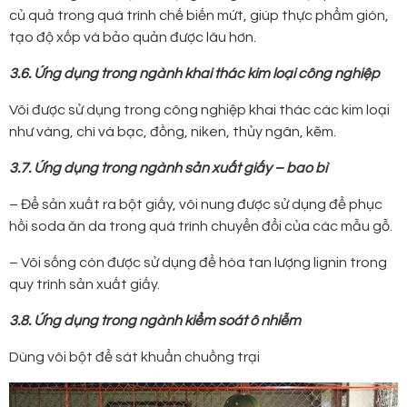
củ quả trong quá trình chế biến mứt, giúp thực phẩm giòn,
tạo độ xốp và bảo quản được lâu hơn.
3.6. Ứng dụng trong ngành khai thác kim loại công nghiệp
Vôi được sử dụng trong công nghiệp khai thác các kim loại
như vàng, chì và bạc, đồng, niken, thủy ngân, kẽm.
3.7. Ứng dụng trong ngành sản xuất giấy – bao bì
– Để sản xuất ra bột giấy, vôi nung được sử dụng để phục
hồi soda ăn da trong quá trình chuyển đổi của các mẫu gỗ.
– Vôi sống còn được sử dụng để hòa tan lượng lignin trong
quy trình sản xuất giấy.
3.8. Ứng dụng trong ngành kiểm soát ô nhiễm
Dùng vôi bột để sát khuẩn chuồng trại