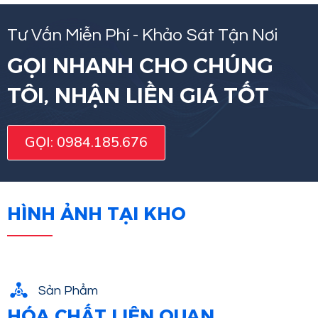
Tư Vấn Miễn Phí - Khảo Sát Tận Nơi
GỌI NHANH CHO CHÚNG
TÔI, NHẬN LIỀN GIÁ TỐT
GỌI: 0984.185.676
HÌNH ẢNH TẠI KHO
Sản Phẩm
HÓA CHẤT LIÊN QUAN