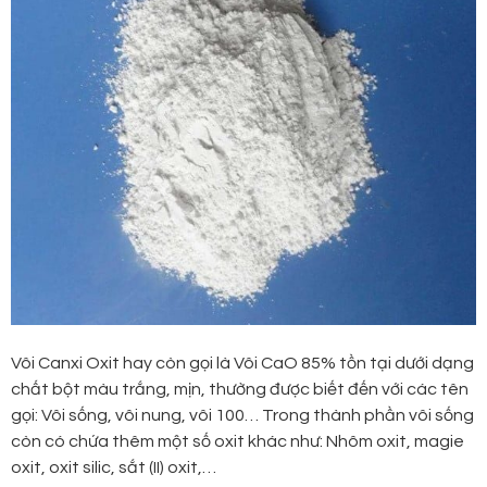
Vôi Canxi Oxit hay còn gọi là Vôi CaO 85% tồn tại dưới dạng
chất bột màu trắng, mịn, thường được biết đến với các tên
gọi: Vôi sống, vôi nung, vôi 100… Trong thành phần vôi sống
còn có chứa thêm một số oxit khác như: Nhôm oxit, magie
oxit, oxit silic, sắt (II) oxit,…