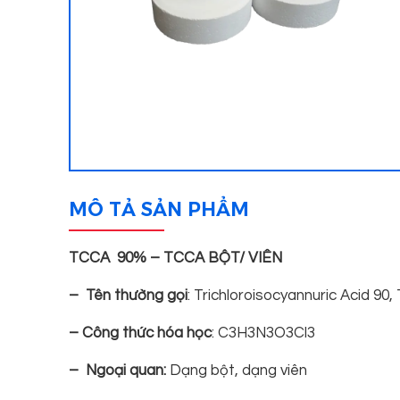
MÔ TẢ SẢN PHẨM
TCCA 90% – TCCA BỘT/ VIÊN
– Tên thường gọi
: Trichloroisocyannuric Acid 90
– Công thức hóa học
: C3H3N3O3Cl3
–
Ngoại quan:
Dạng bột, dạng viên