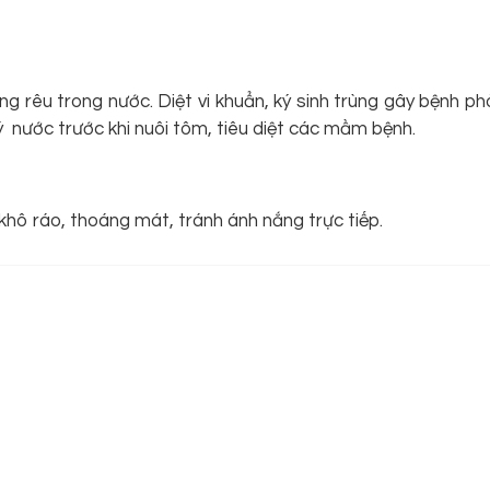
rong rêu trong nước. Diệt vi khuẩn, ký sinh trùng gây bệnh 
ý nước trước khi nuôi tôm, tiêu diệt các mầm bệnh.
khô ráo, thoáng mát, tránh ánh nắng trực tiếp.