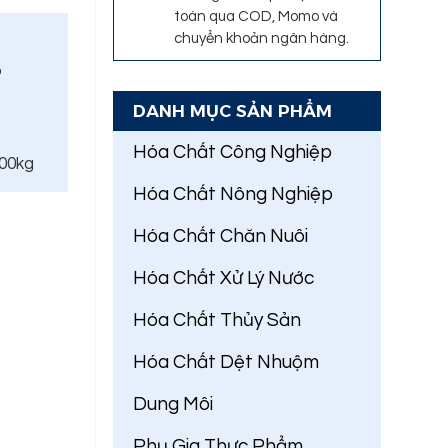
toán qua COD, Momo và
chuyển khoản ngân hàng.
o
DANH MỤC SẢN PHẨM
Hóa Chất Công Nghiệp
500kg
Hóa Chất Nông Nghiệp
Hóa Chất Chăn Nuôi
Hóa Chất Xử Lý Nước
Hóa Chất Thủy Sản
Hóa Chất Dệt Nhuộm
Dung Môi
Phụ Gia Thực Phẩm