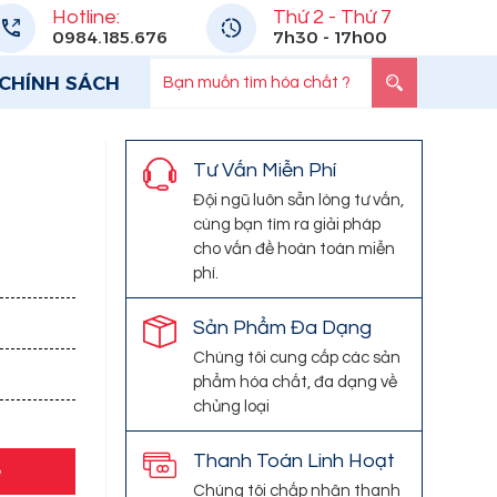
Hotline:
Thứ 2 - Thứ 7
0984.185.676
7h30 - 17h00
CHÍNH SÁCH
Tư Vấn Miễn Phí
Đội ngũ luôn sẵn lòng tư vấn,
cùng bạn tìm ra giải pháp
cho vấn đề hoàn toàn miễn
phí.
Sản Phẩm Đa Dạng
Chúng tôi cung cấp các sản
phẩm hóa chất, đa dạng về
chủng loại
Thanh Toán Linh Hoạt
e
Chúng tôi chấp nhận thanh