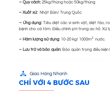
–
Quy cách:
25kg/thùng hoặc 50kg/thùng
–
Xuất xứ:
Nhật Bản/ Trung Quốc
–
Ứng dụng:
Tiêu diệt các vi sinh vật, diệt tảo, 
bệnh cho cá tôm. Điều chỉnh pH trong ao hồ. Xử l
3
–
Hàm lượng sử dụng
: 10-20 kg/ 1000m
nước.
– Lưu trữ và bảo quản:
Bảo quản trong điều kiện 
Giao Hàng Nhanh
CHỈ VỚI 4 BƯỚC SAU