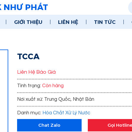
K NHƯ PHÁT
GIỚI THIỆU
LIÊN HỆ
TIN TỨC
TCCA
Liên Hệ Báo Giá
Tình trạng:
Còn hàng
Nơi xuất xứ: Trung Quốc, Nhật Bản
Danh mục:
Hóa Chất Xử Lý Nước
Chat Zalo
Gọi Hotlin