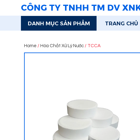
CÔNG TY TNHH TM DV XN
DANH MỤC SẢN PHẨM
TRANG CHỦ
Home
/
Hóa Chất Xử Lý Nước
/ TCCA